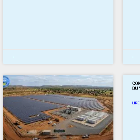
-
-
COM
DU 
LIRE